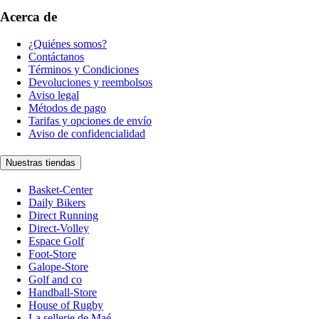
Acerca de
¿Quiénes somos?
Contáctanos
Términos y Condiciones
Devoluciones y reembolsos
Aviso legal
Métodos de pago
Tarifas y opciones de envío
Aviso de confidencialidad
Nuestras tiendas
Basket-Center
Daily Bikers
Direct Running
Direct-Volley
Espace Golf
Foot-Store
Galope-Store
Golf and co
Handball-Store
House of Rugby
La sellerie de Maé