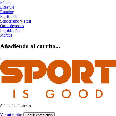
Fútbol
Lifestyle
Running
Equitación
Senderismo y Trail
Otros deportes
Liquidación
Marcas
Añadiendo al carrito...
Subtotal del carrito
Ver mi carrito
Seguir comprando