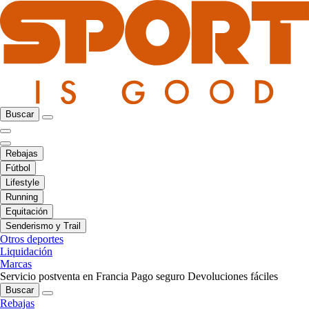
Buscar
Rebajas
Fútbol
Lifestyle
Running
Equitación
Senderismo y Trail
Otros deportes
Liquidación
Marcas
Servicio postventa en Francia
Pago seguro
Devoluciones fáciles
Buscar
Rebajas