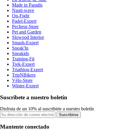
Made in Paradis
Nauti-wave
On-Fight
Padel-Expert
Pecheur-Store
Pet and Garden
Slowood Interior
Smash-Expert
Sneak'In
Sneakids
Training-Fit
Trek-Expert
Triathlon-Expert
TripNBikers
Vélo-Store
Winter-Expert
Suscríbete a nuestro boletín
Disfruta de un 10% al suscribirte a nuestro boletín
Suscribirse
Mantente conectado