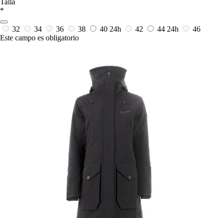
Talla
*
32
34
36
38
40
24h
42
44
24h
46
Este campo es obligatorio