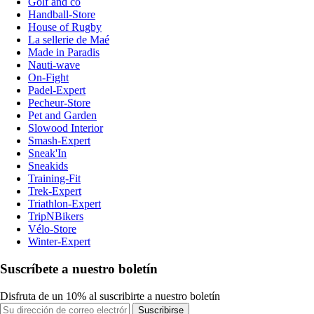
Golf and co
Handball-Store
House of Rugby
La sellerie de Maé
Made in Paradis
Nauti-wave
On-Fight
Padel-Expert
Pecheur-Store
Pet and Garden
Slowood Interior
Smash-Expert
Sneak'In
Sneakids
Training-Fit
Trek-Expert
Triathlon-Expert
TripNBikers
Vélo-Store
Winter-Expert
Suscríbete a nuestro boletín
Disfruta de un 10% al suscribirte a nuestro boletín
Suscribirse