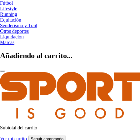
Fútbol
Lifestyle
Running
Equitación
Senderismo y Trail
Otros deportes
Liquidación
Marcas
Añadiendo al carrito...
Subtotal del carrito
Ver mi carrito
Seguir comprando