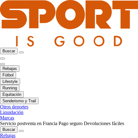
Buscar
Rebajas
Fútbol
Lifestyle
Running
Equitación
Senderismo y Trail
Otros deportes
Liquidación
Marcas
Servicio postventa en Francia
Pago seguro
Devoluciones fáciles
Buscar
Rebajas