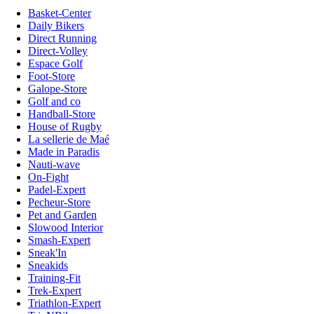
Basket-Center
Daily Bikers
Direct Running
Direct-Volley
Espace Golf
Foot-Store
Galope-Store
Golf and co
Handball-Store
House of Rugby
La sellerie de Maé
Made in Paradis
Nauti-wave
On-Fight
Padel-Expert
Pecheur-Store
Pet and Garden
Slowood Interior
Smash-Expert
Sneak'In
Sneakids
Training-Fit
Trek-Expert
Triathlon-Expert