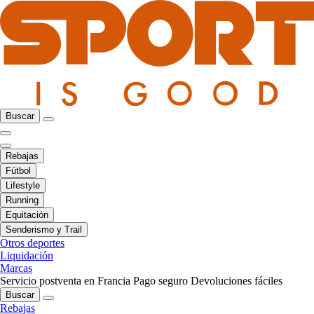
Buscar
Rebajas
Fútbol
Lifestyle
Running
Equitación
Senderismo y Trail
Otros deportes
Liquidación
Marcas
Servicio postventa en Francia
Pago seguro
Devoluciones fáciles
Buscar
Rebajas