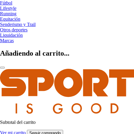
Fútbol
Lifestyle
Running
Equitación
Senderismo y Trail
Otros deportes
Liquidación
Marcas
Añadiendo al carrito...
Subtotal del carrito
Ver mi carrito
Seguir comprando