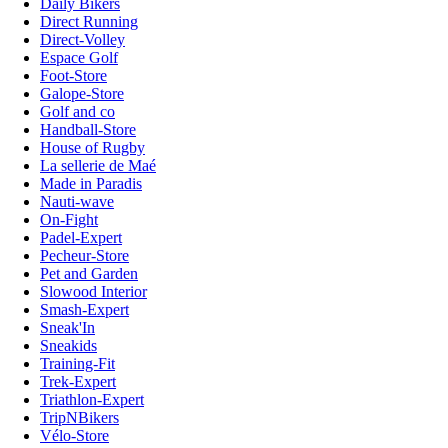
Daily Bikers
Direct Running
Direct-Volley
Espace Golf
Foot-Store
Galope-Store
Golf and co
Handball-Store
House of Rugby
La sellerie de Maé
Made in Paradis
Nauti-wave
On-Fight
Padel-Expert
Pecheur-Store
Pet and Garden
Slowood Interior
Smash-Expert
Sneak'In
Sneakids
Training-Fit
Trek-Expert
Triathlon-Expert
TripNBikers
Vélo-Store