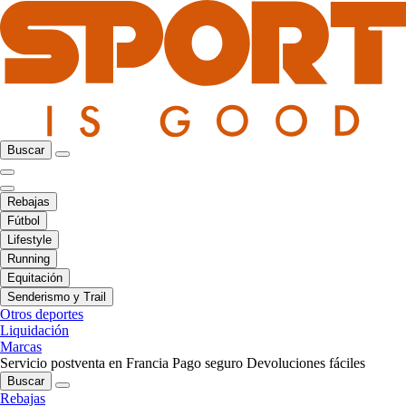
Buscar
Rebajas
Fútbol
Lifestyle
Running
Equitación
Senderismo y Trail
Otros deportes
Liquidación
Marcas
Servicio postventa en Francia
Pago seguro
Devoluciones fáciles
Buscar
Rebajas