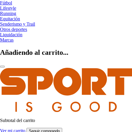
Fútbol
Lifestyle
Running
Equitación
Senderismo y Trail
Otros deportes
Liquidación
Marcas
Añadiendo al carrito...
Subtotal del carrito
Ver mi carrito
Seguir comprando