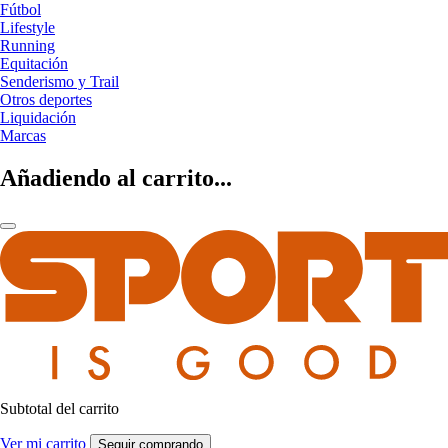
Fútbol
Lifestyle
Running
Equitación
Senderismo y Trail
Otros deportes
Liquidación
Marcas
Añadiendo al carrito...
Subtotal del carrito
Ver mi carrito
Seguir comprando