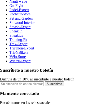
Nauti-wave
On-Fight
Padel-Expert
Pecheur-Store
Pet and Garden
Slowood Interior
Smash-Expert
Sneak'In
Sneakids
Training-Fit
Trek-Expert
Triathlon-Expert
TripNBikers
Vélo-Store
Winter-Expert
Suscríbete a nuestro boletín
Disfruta de un 10% al suscribirte a nuestro boletín
Suscribirse
Mantente conectado
Encuéntranos en las redes sociales