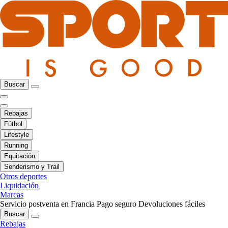
Buscar
Rebajas
Fútbol
Lifestyle
Running
Equitación
Senderismo y Trail
Otros deportes
Liquidación
Marcas
Servicio postventa en Francia
Pago seguro
Devoluciones fáciles
Buscar
Rebajas