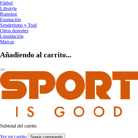
Fútbol
Lifestyle
Running
Equitación
Senderismo y Trail
Otros deportes
Liquidación
Marcas
Añadiendo al carrito...
Subtotal del carrito
Ver mi carrito
Seguir comprando