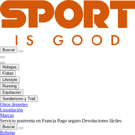
Buscar
Rebajas
Fútbol
Lifestyle
Running
Equitación
Senderismo y Trail
Otros deportes
Liquidación
Marcas
Servicio postventa en Francia
Pago seguro
Devoluciones fáciles
Buscar
Rebajas