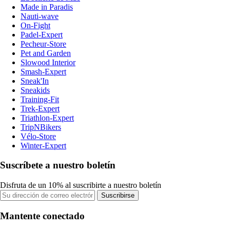
Made in Paradis
Nauti-wave
On-Fight
Padel-Expert
Pecheur-Store
Pet and Garden
Slowood Interior
Smash-Expert
Sneak'In
Sneakids
Training-Fit
Trek-Expert
Triathlon-Expert
TripNBikers
Vélo-Store
Winter-Expert
Suscríbete a nuestro boletín
Disfruta de un 10% al suscribirte a nuestro boletín
Suscribirse
Mantente conectado