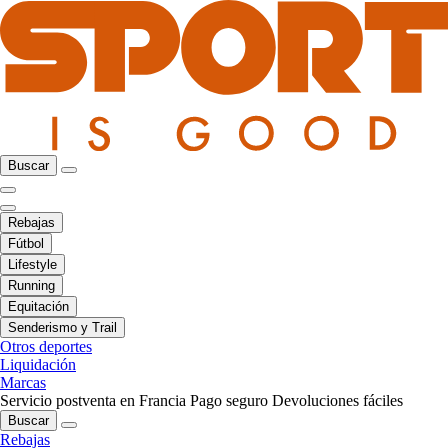
Buscar
Rebajas
Fútbol
Lifestyle
Running
Equitación
Senderismo y Trail
Otros deportes
Liquidación
Marcas
Servicio postventa en Francia
Pago seguro
Devoluciones fáciles
Buscar
Rebajas