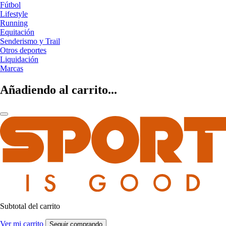
Fútbol
Lifestyle
Running
Equitación
Senderismo y Trail
Otros deportes
Liquidación
Marcas
Añadiendo al carrito...
Subtotal del carrito
Ver mi carrito
Seguir comprando