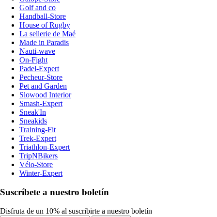
Golf and co
Handball-Store
House of Rugby
La sellerie de Maé
Made in Paradis
Nauti-wave
On-Fight
Padel-Expert
Pecheur-Store
Pet and Garden
Slowood Interior
Smash-Expert
Sneak'In
Sneakids
Training-Fit
Trek-Expert
Triathlon-Expert
TripNBikers
Vélo-Store
Winter-Expert
Suscríbete a nuestro boletín
Disfruta de un 10% al suscribirte a nuestro boletín