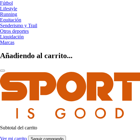
Fútbol
Lifestyle
Running
Equitación
Senderismo y Trail
Otros deportes
Liquidación
Marcas
Añadiendo al carrito...
Subtotal del carrito
Ver mi carrito
Seguir comprando