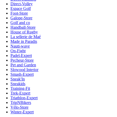
Direct-Volley
Espace Golf
Foot-Store
Galope-Store
Golf and co
Handball-Store
House of Rugby
La sellerie de Maé
Made in Paradis
Nauti-wave
On-Fight
Padel-Expert
Pecheur-Store
Pet and Garden
Slowood Interior
Smash-Expert
Sneak'In
Sneakids
Training-Fit
Trek-Expert
Triathlon-Expert
TripNBikers
Vélo-Store
Winter-Expert