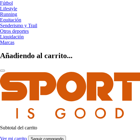
Fútbol
Lifestyle
Running
Equitación
Senderismo y Trail
Otros deportes
Liquidación
Marcas
Añadiendo al carrito...
Subtotal del carrito
Ver mi carrito
Seguir comprando