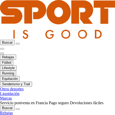
Buscar
Rebajas
Fútbol
Lifestyle
Running
Equitación
Senderismo y Trail
Otros deportes
Liquidación
Marcas
Servicio postventa en Francia
Pago seguro
Devoluciones fáciles
Buscar
Rebajas