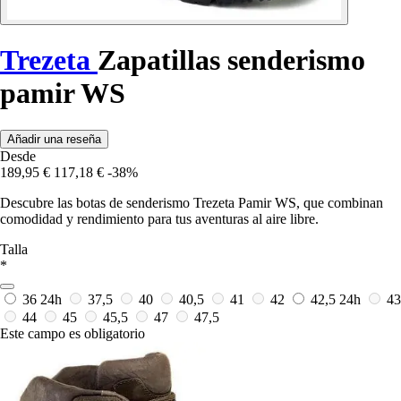
Trezeta
Zapatillas senderismo
pamir WS
Añadir una reseña
Desde
189,95 €
117,18 €
-38%
Descubre las botas de senderismo Trezeta Pamir WS, que combinan
comodidad y rendimiento para tus aventuras al aire libre.
Talla
*
36
24h
37,5
40
40,5
41
42
42,5
24h
43
44
45
45,5
47
47,5
Este campo es obligatorio