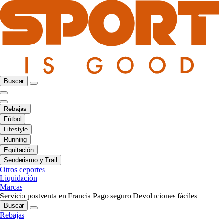
Buscar
Rebajas
Fútbol
Lifestyle
Running
Equitación
Senderismo y Trail
Otros deportes
Liquidación
Marcas
Servicio postventa en Francia
Pago seguro
Devoluciones fáciles
Buscar
Rebajas