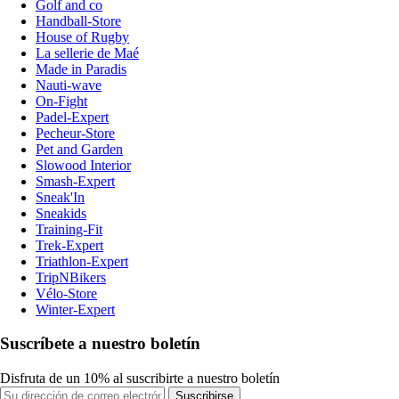
Golf and co
Handball-Store
House of Rugby
La sellerie de Maé
Made in Paradis
Nauti-wave
On-Fight
Padel-Expert
Pecheur-Store
Pet and Garden
Slowood Interior
Smash-Expert
Sneak'In
Sneakids
Training-Fit
Trek-Expert
Triathlon-Expert
TripNBikers
Vélo-Store
Winter-Expert
Suscríbete a nuestro boletín
Disfruta de un 10% al suscribirte a nuestro boletín
Suscribirse