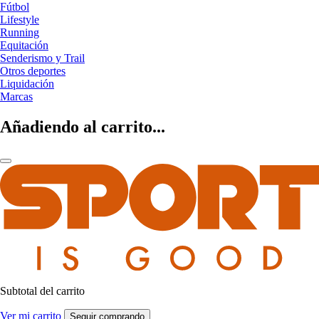
Fútbol
Lifestyle
Running
Equitación
Senderismo y Trail
Otros deportes
Liquidación
Marcas
Añadiendo al carrito...
Subtotal del carrito
Ver mi carrito
Seguir comprando