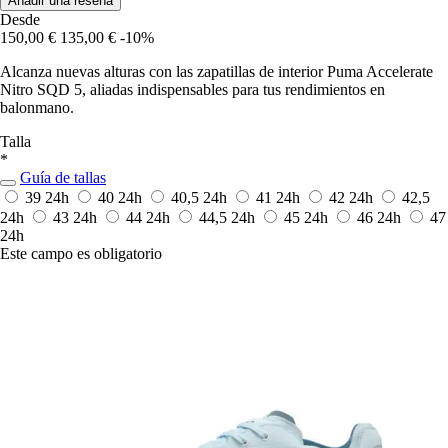
Añadir una reseña
Desde
150,00 €
135,00 €
-10%
Alcanza nuevas alturas con las zapatillas de interior Puma Accelerate
Nitro SQD 5, aliadas indispensables para tus rendimientos en
balonmano.
Talla
*
Guía de tallas
39
24h
40
24h
40,5
24h
41
24h
42
24h
42,5
24h
43
24h
44
24h
44,5
24h
45
24h
46
24h
47
24h
Este campo es obligatorio