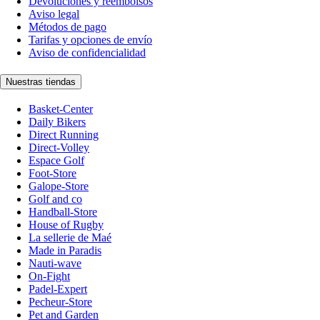
Devoluciones y reembolsos
Aviso legal
Métodos de pago
Tarifas y opciones de envío
Aviso de confidencialidad
Nuestras tiendas
Basket-Center
Daily Bikers
Direct Running
Direct-Volley
Espace Golf
Foot-Store
Galope-Store
Golf and co
Handball-Store
House of Rugby
La sellerie de Maé
Made in Paradis
Nauti-wave
On-Fight
Padel-Expert
Pecheur-Store
Pet and Garden