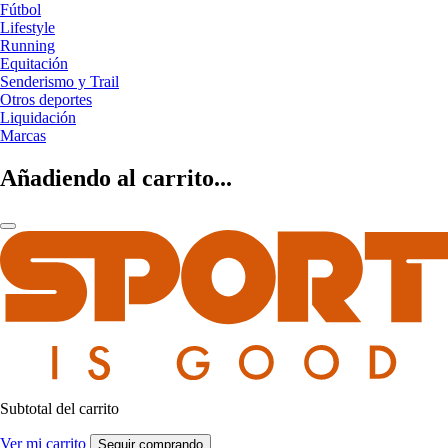
Fútbol
Lifestyle
Running
Equitación
Senderismo y Trail
Otros deportes
Liquidación
Marcas
Añadiendo al carrito...
Subtotal del carrito
Ver mi carrito
Seguir comprando