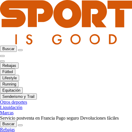
Buscar
Rebajas
Fútbol
Lifestyle
Running
Equitación
Senderismo y Trail
Otros deportes
Liquidación
Marcas
Servicio postventa en Francia
Pago seguro
Devoluciones fáciles
Buscar
Rebajas