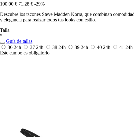
100,00 €
71,28 €
-29%
Descubre los tacones Steve Madden Korra, que combinan comodidad
y elegancia para realzar todos tus looks con estilo.
Talla
*
Guía de tallas
36
24h
37
24h
38
24h
39
24h
40
24h
41
24h
Este campo es obligatorio