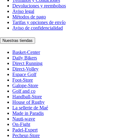
Términos y Condiciones
Devoluciones y reembolsos
Aviso legal
Métodos de pago
Tarifas y opciones de envío
Aviso de confidencialidad
Nuestras tiendas
Basket-Center
Daily Bikers
Direct Running
Direct-Volley
Espace Golf
Foot-Store
Galope-Store
Golf and co
Handball-Store
House of Rugby
La sellerie de Maé
Made in Paradis
Nauti-wave
On-Fight
Padel-Expert
Pecheur-Store