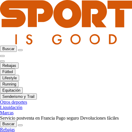
Buscar
Rebajas
Fútbol
Lifestyle
Running
Equitación
Senderismo y Trail
Otros deportes
Liquidación
Marcas
Servicio postventa en Francia
Pago seguro
Devoluciones fáciles
Buscar
Rebajas