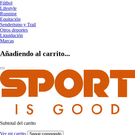
Fútbol
Lifestyle
Running
Equitación
Senderismo y Trail
Otros deportes
Liquidación
Marcas
Añadiendo al carrito...
Subtotal del carrito
Ver mi carrito
Seguir comprando