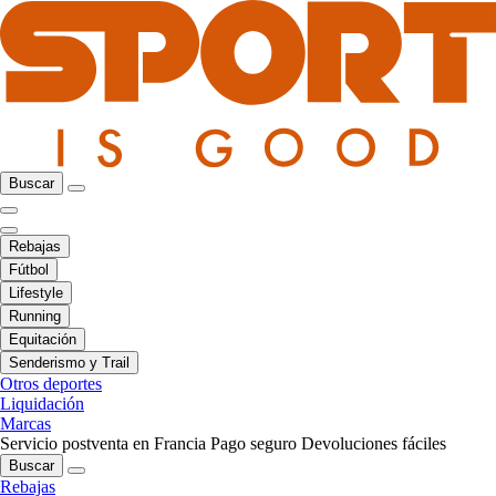
Buscar
Rebajas
Fútbol
Lifestyle
Running
Equitación
Senderismo y Trail
Otros deportes
Liquidación
Marcas
Servicio postventa en Francia
Pago seguro
Devoluciones fáciles
Buscar
Rebajas