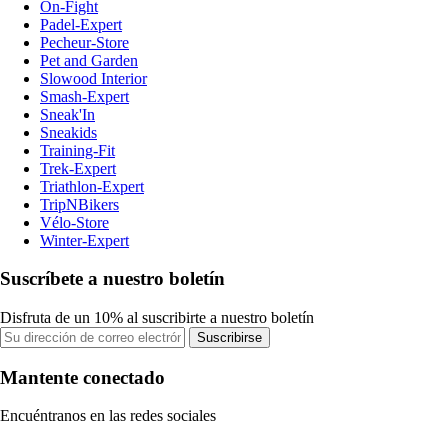
On-Fight
Padel-Expert
Pecheur-Store
Pet and Garden
Slowood Interior
Smash-Expert
Sneak'In
Sneakids
Training-Fit
Trek-Expert
Triathlon-Expert
TripNBikers
Vélo-Store
Winter-Expert
Suscríbete a nuestro boletín
Disfruta de un 10% al suscribirte a nuestro boletín
Suscribirse
Mantente conectado
Encuéntranos en las redes sociales