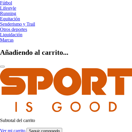
Fútbol
Lifestyle
Running
Equitación
Senderismo y Trail
Otros deportes
Liquidación
Marcas
Añadiendo al carrito...
Subtotal del carrito
Ver mi carrito
Seguir comprando