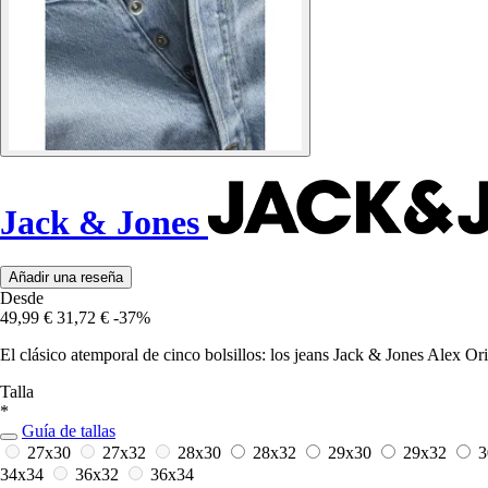
Jack & Jones
Añadir una reseña
Desde
49,99 €
31,72 €
-37%
El clásico atemporal de cinco bolsillos: los jeans Jack & Jones Alex O
Talla
*
Guía de tallas
27x30
27x32
28x30
28x32
29x30
29x32
3
34x34
36x32
36x34