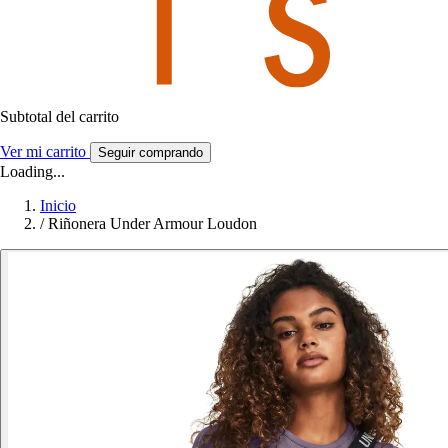
Subtotal del carrito
Ver mi carrito
Seguir comprando
Loading...
Inicio
/
Riñonera Under Armour Loudon