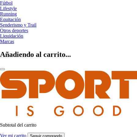
Fútbol
Lifestyle
Running
Equitación
Senderismo y Trail
Otros deportes
Liquidación
Marcas
Añadiendo al carrito...
Subtotal del carrito
Ver mi carrito
Seguir comprando