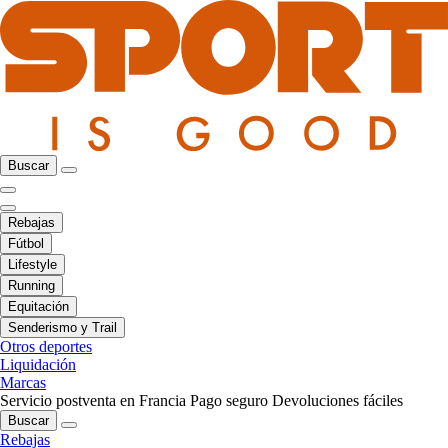
Buscar
Rebajas
Fútbol
Lifestyle
Running
Equitación
Senderismo y Trail
Otros deportes
Liquidación
Marcas
Servicio postventa en Francia
Pago seguro
Devoluciones fáciles
Buscar
Rebajas