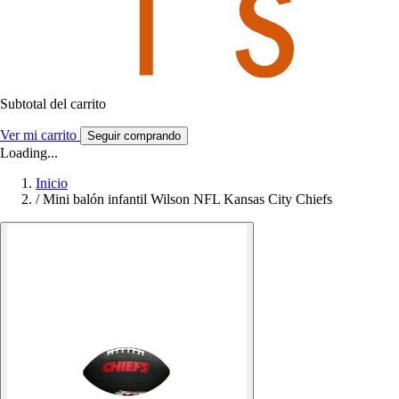
Subtotal del carrito
Ver mi carrito
Seguir comprando
Loading...
Inicio
/
Mini balón infantil Wilson NFL Kansas City Chiefs