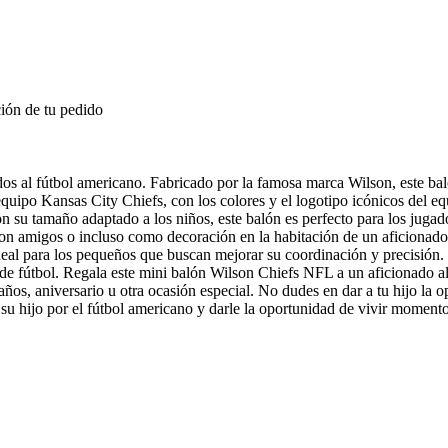
ión de tu pedido
os al fútbol americano. Fabricado por la famosa marca Wilson, este bal
 equipo Kansas City Chiefs, con los colores y el logotipo icónicos del e
on su tamaño adaptado a los niños, este balón es perfecto para los juga
o con amigos o incluso como decoración en la habitación de un aficionad
ideal para los pequeños que buscan mejorar su coordinación y precisión. 
de fútbol. Regala este mini balón Wilson Chiefs NFL a un aficionado al
s, aniversario u otra ocasión especial. No dudes en dar a tu hijo la o
su hijo por el fútbol americano y darle la oportunidad de vivir momento