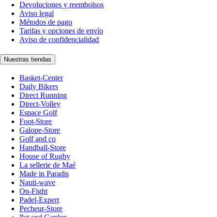
Devoluciones y reembolsos
Aviso legal
Métodos de pago
Tarifas y opciones de envío
Aviso de confidencialidad
Nuestras tiendas
Basket-Center
Daily Bikers
Direct Running
Direct-Volley
Espace Golf
Foot-Store
Galope-Store
Golf and co
Handball-Store
House of Rugby
La sellerie de Maé
Made in Paradis
Nauti-wave
On-Fight
Padel-Expert
Pecheur-Store