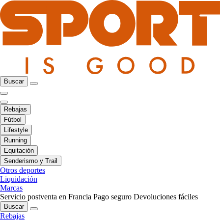
Buscar
Rebajas
Fútbol
Lifestyle
Running
Equitación
Senderismo y Trail
Otros deportes
Liquidación
Marcas
Servicio postventa en Francia
Pago seguro
Devoluciones fáciles
Buscar
Rebajas