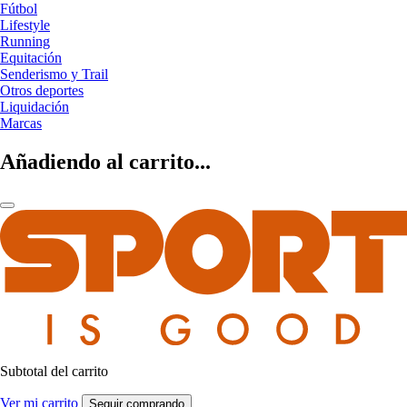
Fútbol
Lifestyle
Running
Equitación
Senderismo y Trail
Otros deportes
Liquidación
Marcas
Añadiendo al carrito...
Subtotal del carrito
Ver mi carrito
Seguir comprando