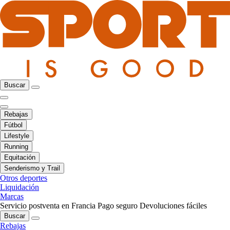
Buscar
Rebajas
Fútbol
Lifestyle
Running
Equitación
Senderismo y Trail
Otros deportes
Liquidación
Marcas
Servicio postventa en Francia
Pago seguro
Devoluciones fáciles
Buscar
Rebajas