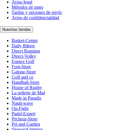
Aviso legal
Métodos de pago
Tarifas y opciones de envío
Aviso de confidencialidad
Nuestras tiendas
Basket-Center
Daily Bikers
Direct Running
Direct-Volley
Espace Golf
Foot-Store
Galope-Store
Golf and co
Handball-Store
House of Rugby
La sellerie de Maé
Made in Paradis
Nauti-wave
On-Fight
Padel-Expert
Pecheur-Store
Pet and Garden
Slowood Interior