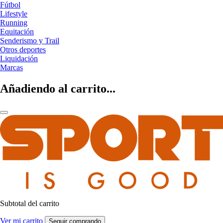
Fútbol
Lifestyle
Running
Equitación
Senderismo y Trail
Otros deportes
Liquidación
Marcas
Añadiendo al carrito...
Subtotal del carrito
Ver mi carrito
Seguir comprando