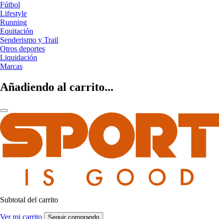
Fútbol
Lifestyle
Running
Equitación
Senderismo y Trail
Otros deportes
Liquidación
Marcas
Añadiendo al carrito...
Subtotal del carrito
Ver mi carrito
Seguir comprando