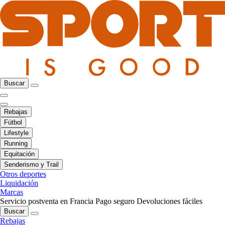
Buscar
Rebajas
Fútbol
Lifestyle
Running
Equitación
Senderismo y Trail
Otros deportes
Liquidación
Marcas
Servicio postventa en Francia
Pago seguro
Devoluciones fáciles
Buscar
Rebajas