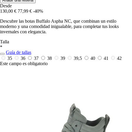
Añadir una reseña
Desde
130,00 €
77,99 €
-40%
Descubre las botas Buffalo Aspha NC, que combinan un estilo
moderno y una comodidad inigualable, para completar tus looks
invernales con elegancia.
Talla
*
Guía de tallas
35
36
37
38
39
39,5
40
41
42
Este campo es obligatorio