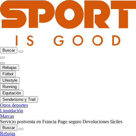
Buscar
Rebajas
Fútbol
Lifestyle
Running
Equitación
Senderismo y Trail
Otros deportes
Liquidación
Marcas
Servicio postventa en Francia
Pago seguro
Devoluciones fáciles
Buscar
Rebajas