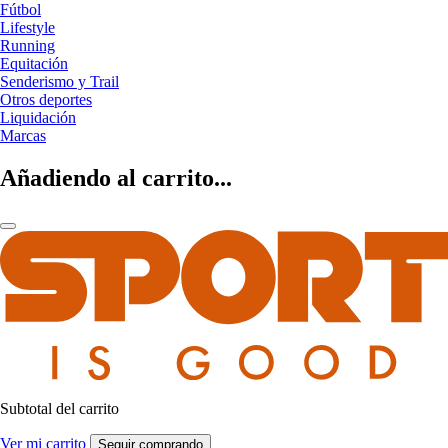
Fútbol
Lifestyle
Running
Equitación
Senderismo y Trail
Otros deportes
Liquidación
Marcas
Añadiendo al carrito...
Subtotal del carrito
Ver mi carrito
Seguir comprando