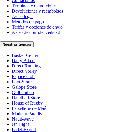
Contáctanos
Términos y Condiciones
Devoluciones y reembolsos
Aviso legal
Métodos de pago
Tarifas y opciones de envío
Aviso de confidencialidad
Nuestras tiendas
Basket-Center
Daily Bikers
Direct Running
Direct-Volley
Espace Golf
Foot-Store
Galope-Store
Golf and co
Handball-Store
House of Rugby
La sellerie de Maé
Made in Paradis
Nauti-wave
On-Fight
Padel-Expert