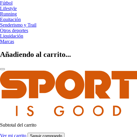
Fútbol
Lifestyle
Running
Equitación
Senderismo y Trail
Otros deportes
Liquidación
Marcas
Añadiendo al carrito...
Subtotal del carrito
Ver mi carrito
Seguir comprando