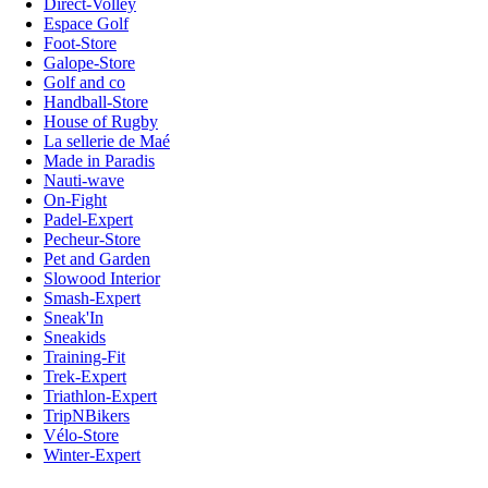
Direct-Volley
Espace Golf
Foot-Store
Galope-Store
Golf and co
Handball-Store
House of Rugby
La sellerie de Maé
Made in Paradis
Nauti-wave
On-Fight
Padel-Expert
Pecheur-Store
Pet and Garden
Slowood Interior
Smash-Expert
Sneak'In
Sneakids
Training-Fit
Trek-Expert
Triathlon-Expert
TripNBikers
Vélo-Store
Winter-Expert