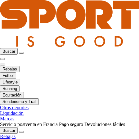
Buscar
Rebajas
Fútbol
Lifestyle
Running
Equitación
Senderismo y Trail
Otros deportes
Liquidación
Marcas
Servicio postventa en Francia
Pago seguro
Devoluciones fáciles
Buscar
Rebajas