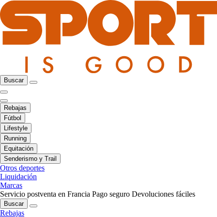
Buscar
Rebajas
Fútbol
Lifestyle
Running
Equitación
Senderismo y Trail
Otros deportes
Liquidación
Marcas
Servicio postventa en Francia
Pago seguro
Devoluciones fáciles
Buscar
Rebajas