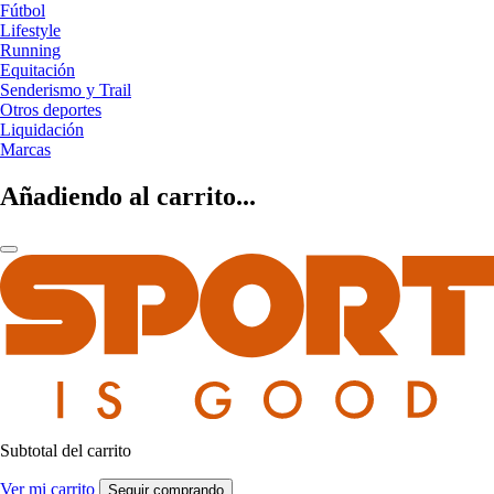
Fútbol
Lifestyle
Running
Equitación
Senderismo y Trail
Otros deportes
Liquidación
Marcas
Añadiendo al carrito...
Subtotal del carrito
Ver mi carrito
Seguir comprando