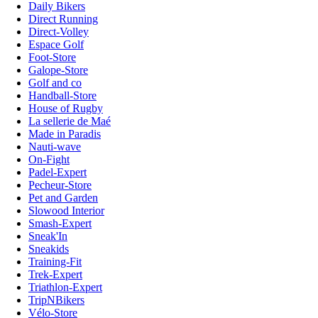
Daily Bikers
Direct Running
Direct-Volley
Espace Golf
Foot-Store
Galope-Store
Golf and co
Handball-Store
House of Rugby
La sellerie de Maé
Made in Paradis
Nauti-wave
On-Fight
Padel-Expert
Pecheur-Store
Pet and Garden
Slowood Interior
Smash-Expert
Sneak'In
Sneakids
Training-Fit
Trek-Expert
Triathlon-Expert
TripNBikers
Vélo-Store