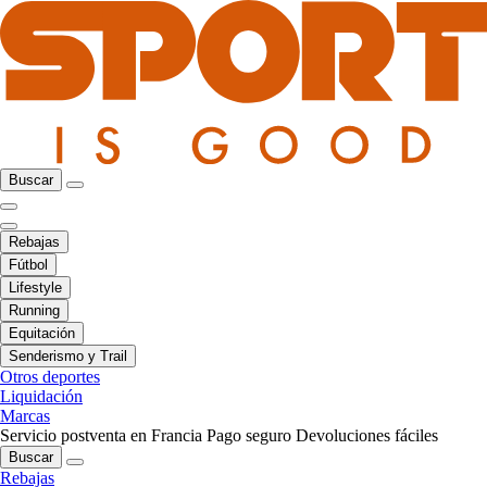
Buscar
Rebajas
Fútbol
Lifestyle
Running
Equitación
Senderismo y Trail
Otros deportes
Liquidación
Marcas
Servicio postventa en Francia
Pago seguro
Devoluciones fáciles
Buscar
Rebajas