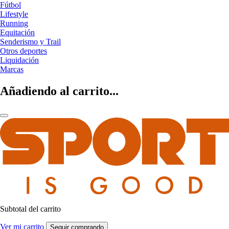
Fútbol
Lifestyle
Running
Equitación
Senderismo y Trail
Otros deportes
Liquidación
Marcas
Añadiendo al carrito...
Subtotal del carrito
Ver mi carrito
Seguir comprando