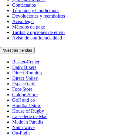
Contáctanos
Términos y Condiciones
Devoluciones y reembolsos
Aviso legal
Métodos de pago
Tarifas y opciones de envío
Aviso de confidencialidad
Nuestras tiendas
Basket-Center
Daily Bikers
Direct Running
Direct-Volley
Espace Golf
Foot-Store
Galope-Store
Golf and co
Handball-Store
House of Rugby
La sellerie de Maé
Made in Paradis
Nauti-wave
On-Fight