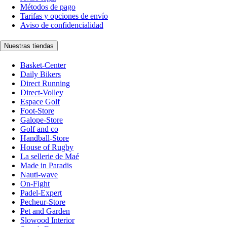
Métodos de pago
Tarifas y opciones de envío
Aviso de confidencialidad
Nuestras tiendas
Basket-Center
Daily Bikers
Direct Running
Direct-Volley
Espace Golf
Foot-Store
Galope-Store
Golf and co
Handball-Store
House of Rugby
La sellerie de Maé
Made in Paradis
Nauti-wave
On-Fight
Padel-Expert
Pecheur-Store
Pet and Garden
Slowood Interior