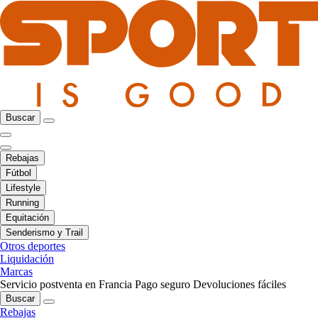
Buscar
Rebajas
Fútbol
Lifestyle
Running
Equitación
Senderismo y Trail
Otros deportes
Liquidación
Marcas
Servicio postventa en Francia
Pago seguro
Devoluciones fáciles
Buscar
Rebajas