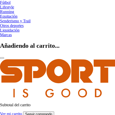
Fútbol
Lifestyle
Running
Equitación
Senderismo y Trail
Otros deportes
Liquidación
Marcas
Añadiendo al carrito...
Subtotal del carrito
Ver mi carrito
Seguir comprando