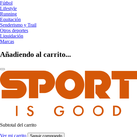
Fútbol
Lifestyle
Running
Equitación
Senderismo y Trail
Otros deportes
Liquidación
Marcas
Añadiendo al carrito...
Subtotal del carrito
Ver mi carrito
Seguir comprando