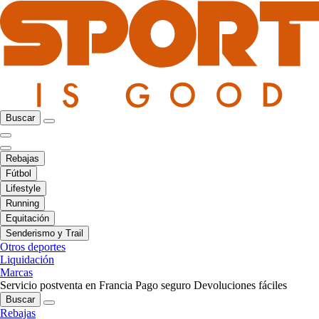
Buscar
Rebajas
Fútbol
Lifestyle
Running
Equitación
Senderismo y Trail
Otros deportes
Liquidación
Marcas
Servicio postventa en Francia
Pago seguro
Devoluciones fáciles
Buscar
Rebajas