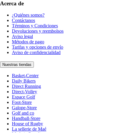
Acerca de
¿Quiénes somos?
Contáctanos
Términos y Condiciones
Devoluciones y reembolsos
Aviso legal
Métodos de pago
Tarifas y opciones de envío
Aviso de confidencialidad
Nuestras tiendas
Basket-Center
Daily Bikers
Direct Running
Direct-Volley
Espace Golf
Foot-Store
Galope-Store
Golf and co
Handball-Store
House of Rugby
La sellerie de Maé