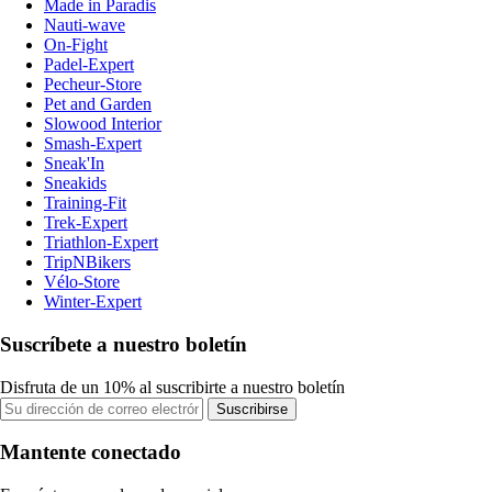
Made in Paradis
Nauti-wave
On-Fight
Padel-Expert
Pecheur-Store
Pet and Garden
Slowood Interior
Smash-Expert
Sneak'In
Sneakids
Training-Fit
Trek-Expert
Triathlon-Expert
TripNBikers
Vélo-Store
Winter-Expert
Suscríbete a nuestro boletín
Disfruta de un 10% al suscribirte a nuestro boletín
Suscribirse
Mantente conectado