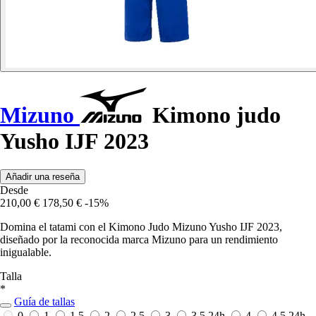
Mizuno
Kimono judo
Yusho IJF 2023
Añadir una reseña
Desde
210,00 €
178,50 €
-15%
Domina el tatami con el Kimono Judo Mizuno Yusho IJF 2023,
diseñado por la reconocida marca Mizuno para un rendimiento
inigualable.
Talla
*
Guía de tallas
0
1
1,5
2
2,5
3
3,5
24h
4
4,5
24h