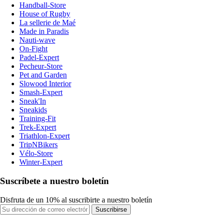
Handball-Store
House of Rugby
La sellerie de Maé
Made in Paradis
Nauti-wave
On-Fight
Padel-Expert
Pecheur-Store
Pet and Garden
Slowood Interior
Smash-Expert
Sneak'In
Sneakids
Training-Fit
Trek-Expert
Triathlon-Expert
TripNBikers
Vélo-Store
Winter-Expert
Suscríbete a nuestro boletín
Disfruta de un 10% al suscribirte a nuestro boletín
Suscribirse