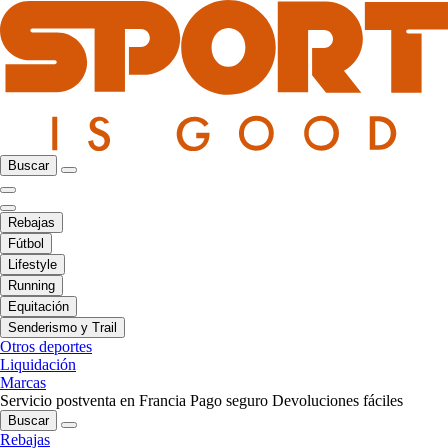
Buscar
Rebajas
Fútbol
Lifestyle
Running
Equitación
Senderismo y Trail
Otros deportes
Liquidación
Marcas
Servicio postventa en Francia
Pago seguro
Devoluciones fáciles
Buscar
Rebajas