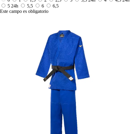
5
24h
5,5
6
6,5
Este campo es obligatorio