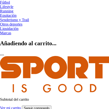
Fútbol
Lifestyle
Running
Equitación
Senderismo y Trail
Otros deportes
Liquidación
Marcas
Añadiendo al carrito...
Subtotal del carrito
Ver mi carrito
Seguir comprando