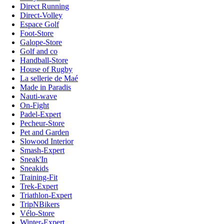
Direct Running
Direct-Volley
Espace Golf
Foot-Store
Galope-Store
Golf and co
Handball-Store
House of Rugby
La sellerie de Maé
Made in Paradis
Nauti-wave
On-Fight
Padel-Expert
Pecheur-Store
Pet and Garden
Slowood Interior
Smash-Expert
Sneak'In
Sneakids
Training-Fit
Trek-Expert
Triathlon-Expert
TripNBikers
Vélo-Store
Winter-Expert