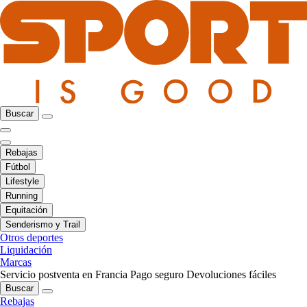
Buscar
Rebajas
Fútbol
Lifestyle
Running
Equitación
Senderismo y Trail
Otros deportes
Liquidación
Marcas
Servicio postventa en Francia
Pago seguro
Devoluciones fáciles
Buscar
Rebajas