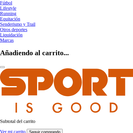
Fútbol
Lifestyle
Running
Equitación
Senderismo y Trail
Otros deportes
Liquidación
Marcas
Añadiendo al carrito...
Subtotal del carrito
Ver mi carrito
Seguir comprando