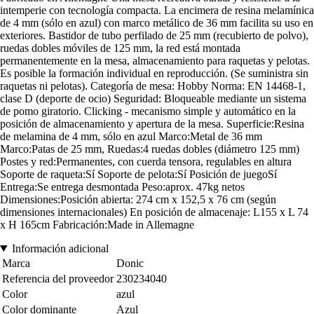
intemperie con tecnología compacta. La encimera de resina melamínica
de 4 mm (sólo en azul) con marco metálico de 36 mm facilita su uso en
exteriores. Bastidor de tubo perfilado de 25 mm (recubierto de polvo),
ruedas dobles móviles de 125 mm, la red está montada
permanentemente en la mesa, almacenamiento para raquetas y pelotas.
Es posible la formación individual en reproducción. (Se suministra sin
raquetas ni pelotas). Categoría de mesa: Hobby Norma: EN 14468-1,
clase D (deporte de ocio) Seguridad: Bloqueable mediante un sistema
de pomo giratorio. Clicking - mecanismo simple y automático en la
posición de almacenamiento y apertura de la mesa. Superficie:Resina
de melamina de 4 mm, sólo en azul Marco:Metal de 36 mm
Marco:Patas de 25 mm, Ruedas:4 ruedas dobles (diámetro 125 mm)
Postes y red:Permanentes, con cuerda tensora, regulables en altura
Soporte de raqueta:Sí Soporte de pelota:Sí Posición de juegoSí
Entrega:Se entrega desmontada Peso:aprox. 47kg netos
Dimensiones:Posición abierta: 274 cm x 152,5 x 76 cm (según
dimensiones internacionales) En posición de almacenaje: L155 x L 74
x H 165cm Fabricación:Made in Allemagne
Información adicional
Marca
Donic
Referencia del proveedor
230234040
Color
azul
Color dominante
Azul