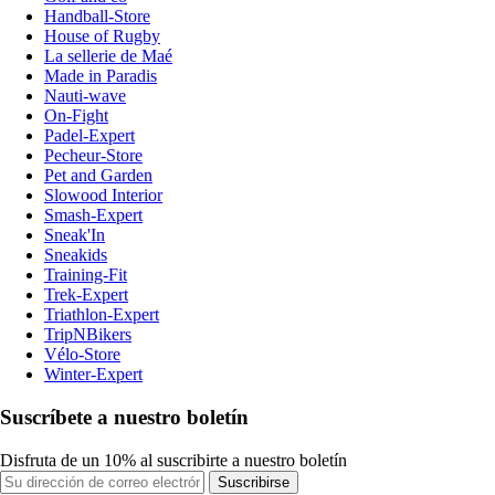
Handball-Store
House of Rugby
La sellerie de Maé
Made in Paradis
Nauti-wave
On-Fight
Padel-Expert
Pecheur-Store
Pet and Garden
Slowood Interior
Smash-Expert
Sneak'In
Sneakids
Training-Fit
Trek-Expert
Triathlon-Expert
TripNBikers
Vélo-Store
Winter-Expert
Suscríbete a nuestro boletín
Disfruta de un 10% al suscribirte a nuestro boletín
Suscribirse