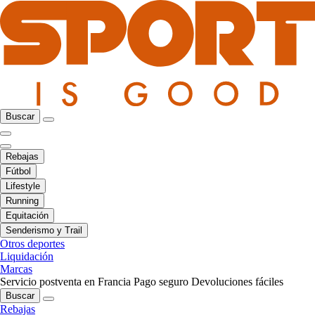
Buscar
Rebajas
Fútbol
Lifestyle
Running
Equitación
Senderismo y Trail
Otros deportes
Liquidación
Marcas
Servicio postventa en Francia
Pago seguro
Devoluciones fáciles
Buscar
Rebajas