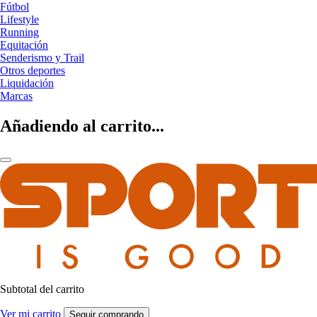
Fútbol
Lifestyle
Running
Equitación
Senderismo y Trail
Otros deportes
Liquidación
Marcas
Añadiendo al carrito...
Subtotal del carrito
Ver mi carrito
Seguir comprando