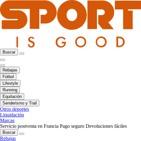
Buscar
Rebajas
Fútbol
Lifestyle
Running
Equitación
Senderismo y Trail
Otros deportes
Liquidación
Marcas
Servicio postventa en Francia
Pago seguro
Devoluciones fáciles
Buscar
Rebajas