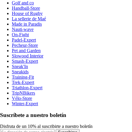
Golf and co
Handball-Store
House of Rugby
La sellerie de Maé
Made in Paradis
Nauti-wave
On-Fight
Padel-Expert
Pecheur-Store
Pet and Garden
Slowood Interior
Smash-Expert
Sneak'In
Sneakids
Training-Fit
Trek-Expert
Triathlon-Expert
TripNBikers
Vélo-Store
Winter-Expert
Suscríbete a nuestro boletín
Disfruta de un 10% al suscribirte a nuestro boletín