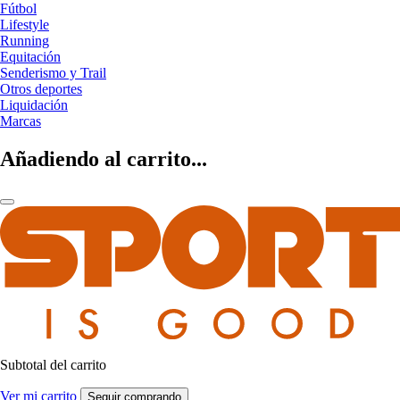
Fútbol
Lifestyle
Running
Equitación
Senderismo y Trail
Otros deportes
Liquidación
Marcas
Añadiendo al carrito...
Subtotal del carrito
Ver mi carrito
Seguir comprando