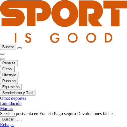
Buscar
Rebajas
Fútbol
Lifestyle
Running
Equitación
Senderismo y Trail
Otros deportes
Liquidación
Marcas
Servicio postventa en Francia
Pago seguro
Devoluciones fáciles
Buscar
Rebajas