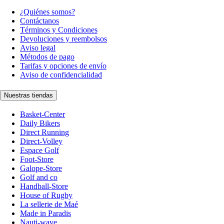
¿Quiénes somos?
Contáctanos
Términos y Condiciones
Devoluciones y reembolsos
Aviso legal
Métodos de pago
Tarifas y opciones de envío
Aviso de confidencialidad
Nuestras tiendas
Basket-Center
Daily Bikers
Direct Running
Direct-Volley
Espace Golf
Foot-Store
Galope-Store
Golf and co
Handball-Store
House of Rugby
La sellerie de Maé
Made in Paradis
Nauti-wave