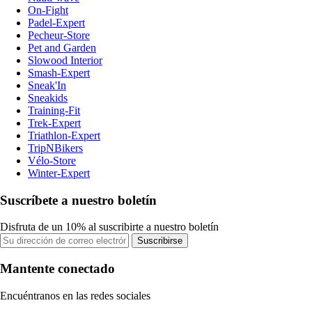
On-Fight
Padel-Expert
Pecheur-Store
Pet and Garden
Slowood Interior
Smash-Expert
Sneak'In
Sneakids
Training-Fit
Trek-Expert
Triathlon-Expert
TripNBikers
Vélo-Store
Winter-Expert
Suscríbete a nuestro boletín
Disfruta de un 10% al suscribirte a nuestro boletín
Suscribirse
Mantente conectado
Encuéntranos en las redes sociales