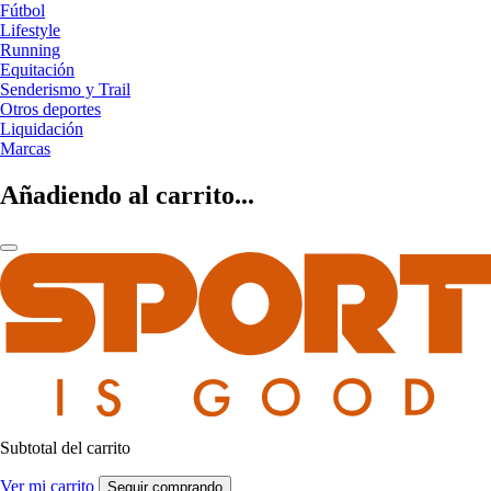
Fútbol
Lifestyle
Running
Equitación
Senderismo y Trail
Otros deportes
Liquidación
Marcas
Añadiendo al carrito...
Subtotal del carrito
Ver mi carrito
Seguir comprando