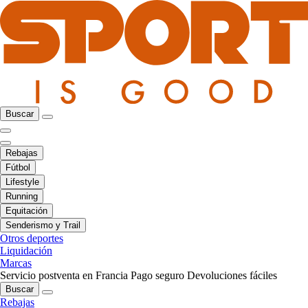
Buscar
Rebajas
Fútbol
Lifestyle
Running
Equitación
Senderismo y Trail
Otros deportes
Liquidación
Marcas
Servicio postventa en Francia
Pago seguro
Devoluciones fáciles
Buscar
Rebajas