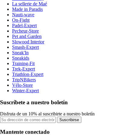
La sellerie de Maé
Made in Paradis
Nauti-wave
On-Fight
Padel-Expert
Pecheur-Store
Pet and Garden
Slowood Interior
Smash-Expert
Sneak'In
Sneakids
Training-Fit
Trek-Expert
Triathlon-Expert
TripNBikers
Vélo-Store
Winter-Expert
Suscríbete a nuestro boletín
Disfruta de un 10% al suscribirte a nuestro boletín
Suscribirse
Mantente conectado