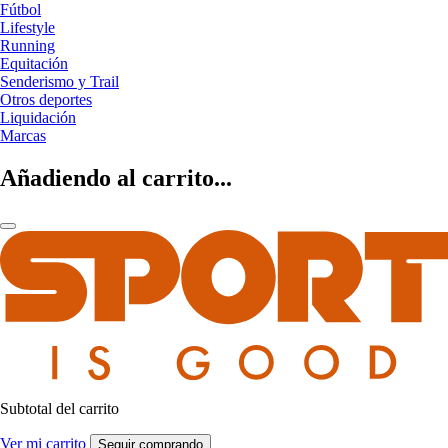
Fútbol
Lifestyle
Running
Equitación
Senderismo y Trail
Otros deportes
Liquidación
Marcas
Añadiendo al carrito...
Subtotal del carrito
Ver mi carrito
Seguir comprando