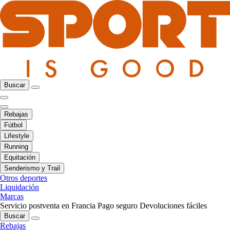
Buscar
Rebajas
Fútbol
Lifestyle
Running
Equitación
Senderismo y Trail
Otros deportes
Liquidación
Marcas
Servicio postventa en Francia
Pago seguro
Devoluciones fáciles
Buscar
Rebajas