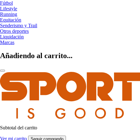
Fútbol
Lifestyle
Running
Equitación
Senderismo y Trail
Otros deportes
Liquidación
Marcas
Añadiendo al carrito...
Subtotal del carrito
Ver mi carrito
Seguir comprando