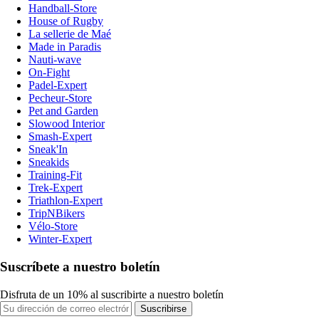
Handball-Store
House of Rugby
La sellerie de Maé
Made in Paradis
Nauti-wave
On-Fight
Padel-Expert
Pecheur-Store
Pet and Garden
Slowood Interior
Smash-Expert
Sneak'In
Sneakids
Training-Fit
Trek-Expert
Triathlon-Expert
TripNBikers
Vélo-Store
Winter-Expert
Suscríbete a nuestro boletín
Disfruta de un 10% al suscribirte a nuestro boletín
Suscribirse