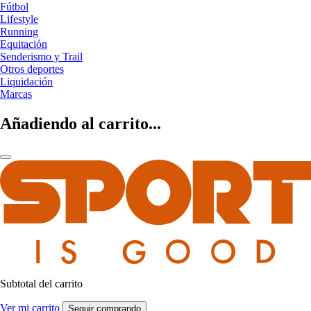
Fútbol
Lifestyle
Running
Equitación
Senderismo y Trail
Otros deportes
Liquidación
Marcas
Añadiendo al carrito...
Subtotal del carrito
Ver mi carrito
Seguir comprando