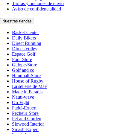
Tarifas y opciones de envío
Aviso de confidencialidad
Nuestras tiendas
Basket-Center
Daily Bikers
Direct Running
Direct-Volley
Espace Golf
Foot-Store
Galope-Store
Golf and co
Handball-Store
House of Rugby
La sellerie de Maé
Made in Paradis
Nauti-wave
On-Fight
Padel-Expert
Pecheur-Store
Pet and Garden
Slowood Interior
Smash-Expert