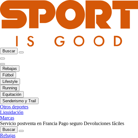
Buscar
Rebajas
Fútbol
Lifestyle
Running
Equitación
Senderismo y Trail
Otros deportes
Liquidación
Marcas
Servicio postventa en Francia
Pago seguro
Devoluciones fáciles
Buscar
Rebajas