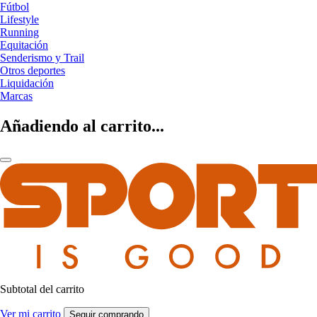
Fútbol
Lifestyle
Running
Equitación
Senderismo y Trail
Otros deportes
Liquidación
Marcas
Añadiendo al carrito...
Subtotal del carrito
Ver mi carrito
Seguir comprando