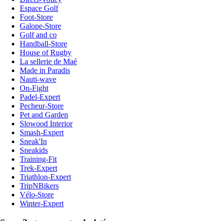
Espace Golf
Foot-Store
Galope-Store
Golf and co
Handball-Store
House of Rugby
La sellerie de Maé
Made in Paradis
Nauti-wave
On-Fight
Padel-Expert
Pecheur-Store
Pet and Garden
Slowood Interior
Smash-Expert
Sneak'In
Sneakids
Training-Fit
Trek-Expert
Triathlon-Expert
TripNBikers
Vélo-Store
Winter-Expert