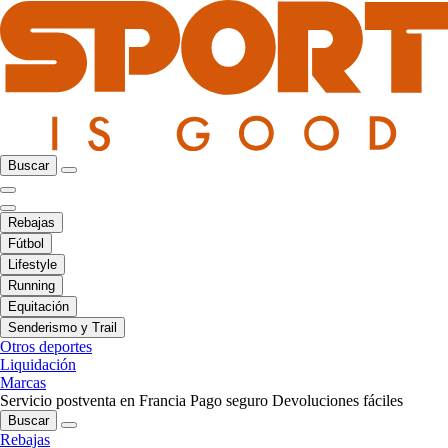
Buscar
Rebajas
Fútbol
Lifestyle
Running
Equitación
Senderismo y Trail
Otros deportes
Liquidación
Marcas
Servicio postventa en Francia
Pago seguro
Devoluciones fáciles
Buscar
Rebajas