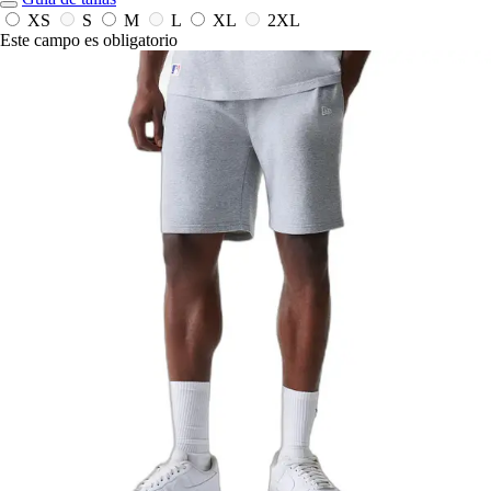
XS
S
M
L
XL
2XL
Este campo es obligatorio