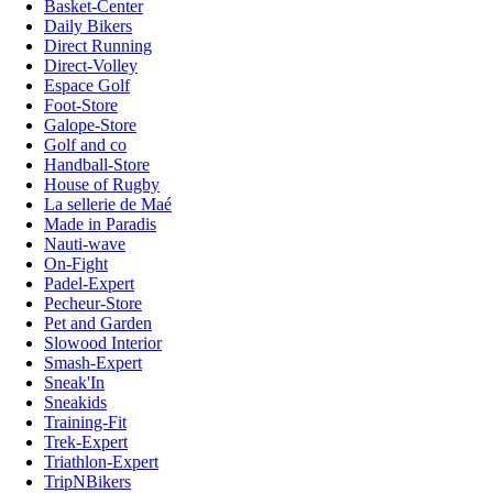
Basket-Center
Daily Bikers
Direct Running
Direct-Volley
Espace Golf
Foot-Store
Galope-Store
Golf and co
Handball-Store
House of Rugby
La sellerie de Maé
Made in Paradis
Nauti-wave
On-Fight
Padel-Expert
Pecheur-Store
Pet and Garden
Slowood Interior
Smash-Expert
Sneak'In
Sneakids
Training-Fit
Trek-Expert
Triathlon-Expert
TripNBikers