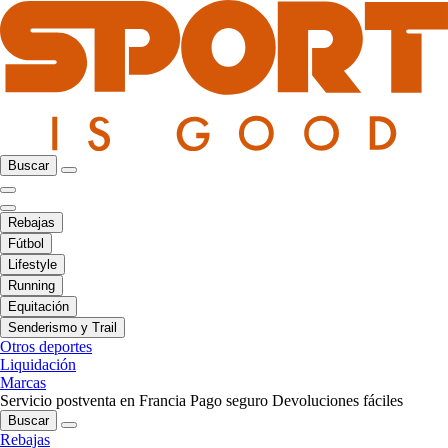
Buscar
Rebajas
Fútbol
Lifestyle
Running
Equitación
Senderismo y Trail
Otros deportes
Liquidación
Marcas
Servicio postventa en Francia
Pago seguro
Devoluciones fáciles
Buscar
Rebajas