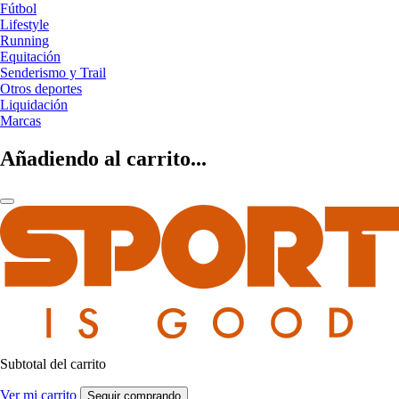
Fútbol
Lifestyle
Running
Equitación
Senderismo y Trail
Otros deportes
Liquidación
Marcas
Añadiendo al carrito...
Subtotal del carrito
Ver mi carrito
Seguir comprando