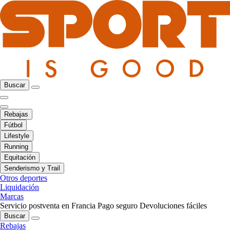
Buscar
Rebajas
Fútbol
Lifestyle
Running
Equitación
Senderismo y Trail
Otros deportes
Liquidación
Marcas
Servicio postventa en Francia
Pago seguro
Devoluciones fáciles
Buscar
Rebajas