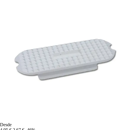
Desde
4,95 €
2,67 €
-46%