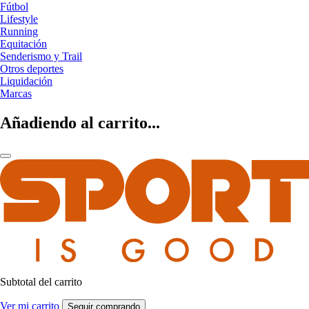
Fútbol
Lifestyle
Running
Equitación
Senderismo y Trail
Otros deportes
Liquidación
Marcas
Añadiendo al carrito...
Subtotal del carrito
Ver mi carrito
Seguir comprando