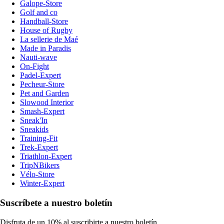
Galope-Store
Golf and co
Handball-Store
House of Rugby
La sellerie de Maé
Made in Paradis
Nauti-wave
On-Fight
Padel-Expert
Pecheur-Store
Pet and Garden
Slowood Interior
Smash-Expert
Sneak'In
Sneakids
Training-Fit
Trek-Expert
Triathlon-Expert
TripNBikers
Vélo-Store
Winter-Expert
Suscríbete a nuestro boletín
Disfruta de un 10% al suscribirte a nuestro boletín