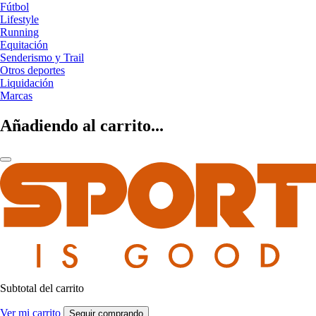
Fútbol
Lifestyle
Running
Equitación
Senderismo y Trail
Otros deportes
Liquidación
Marcas
Añadiendo al carrito...
Subtotal del carrito
Ver mi carrito
Seguir comprando