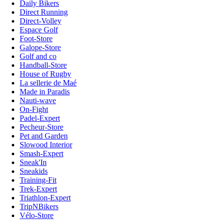
Daily Bikers
Direct Running
Direct-Volley
Espace Golf
Foot-Store
Galope-Store
Golf and co
Handball-Store
House of Rugby
La sellerie de Maé
Made in Paradis
Nauti-wave
On-Fight
Padel-Expert
Pecheur-Store
Pet and Garden
Slowood Interior
Smash-Expert
Sneak'In
Sneakids
Training-Fit
Trek-Expert
Triathlon-Expert
TripNBikers
Vélo-Store