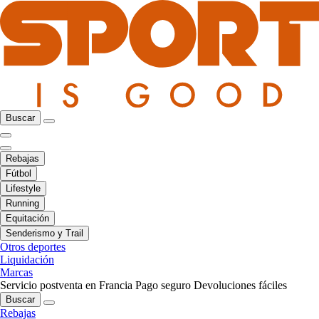
Buscar
Rebajas
Fútbol
Lifestyle
Running
Equitación
Senderismo y Trail
Otros deportes
Liquidación
Marcas
Servicio postventa en Francia
Pago seguro
Devoluciones fáciles
Buscar
Rebajas