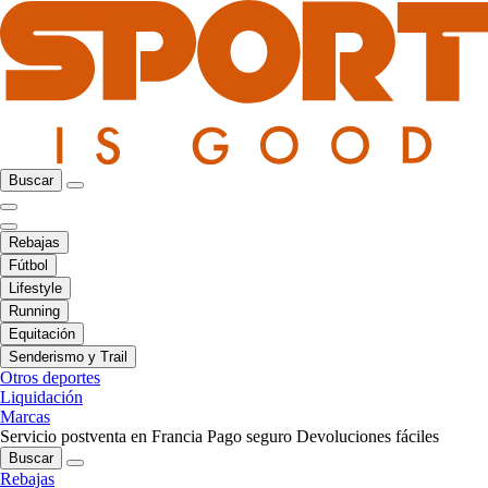
Buscar
Rebajas
Fútbol
Lifestyle
Running
Equitación
Senderismo y Trail
Otros deportes
Liquidación
Marcas
Servicio postventa en Francia
Pago seguro
Devoluciones fáciles
Buscar
Rebajas