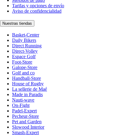
Métodos de pago
Tarifas y opciones de envío
Aviso de confidencialidad
Nuestras tiendas
Basket-Center
Daily Bikers
Direct Running
Direct-Volley
Espace Golf
Foot-Store
Galope-Store
Golf and co
Handball-Store
House of Rugby
La sellerie de Maé
Made in Paradis
Nauti-wave
On-Fight
Padel-Expert
Pecheur-Store
Pet and Garden
Slowood Interior
Smash-Expert