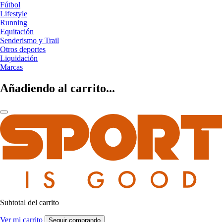
Fútbol
Lifestyle
Running
Equitación
Senderismo y Trail
Otros deportes
Liquidación
Marcas
Añadiendo al carrito...
Subtotal del carrito
Ver mi carrito
Seguir comprando