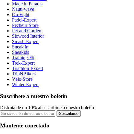
Made in Paradis
Nauti-wave
On-Fight
Padel-Expert
Pecheur-Store
Pet and Garden
Slowood Interior
Smash-Expert
Sneak'In
Sneakids
Training-Fit
Trek-Expert
Triathlon-Expert
TripNBikers
Vélo-Store
Winter-Expert
Suscríbete a nuestro boletín
Disfruta de un 10% al suscribirte a nuestro boletín
Suscribirse
Mantente conectado