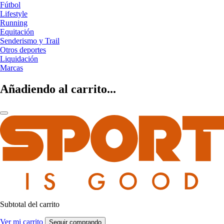
Fútbol
Lifestyle
Running
Equitación
Senderismo y Trail
Otros deportes
Liquidación
Marcas
Añadiendo al carrito...
Subtotal del carrito
Ver mi carrito
Seguir comprando