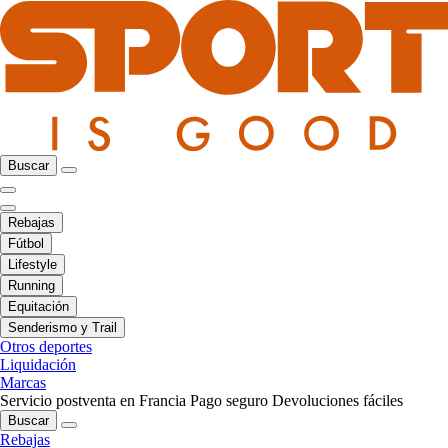
Buscar
Rebajas
Fútbol
Lifestyle
Running
Equitación
Senderismo y Trail
Otros deportes
Liquidación
Marcas
Servicio postventa en Francia
Pago seguro
Devoluciones fáciles
Buscar
Rebajas