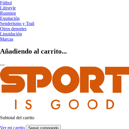
Fútbol
Lifestyle
Running
Equitación
Senderismo y Trail
Otros deportes
Liquidación
Marcas
Añadiendo al carrito...
Subtotal del carrito
Ver mi carrito
Seguir comprando