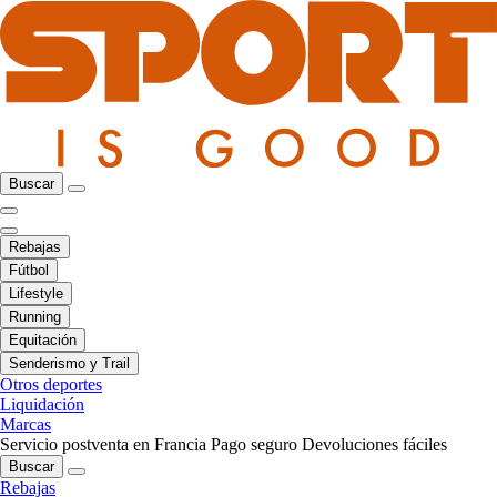
Buscar
Rebajas
Fútbol
Lifestyle
Running
Equitación
Senderismo y Trail
Otros deportes
Liquidación
Marcas
Servicio postventa en Francia
Pago seguro
Devoluciones fáciles
Buscar
Rebajas