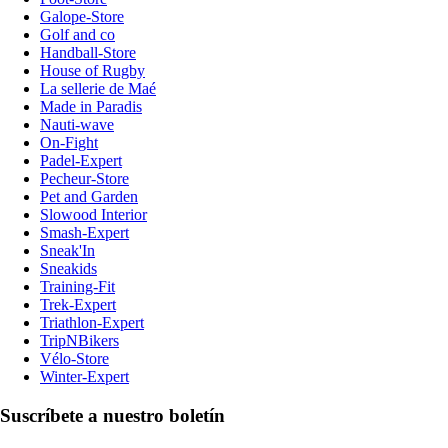
Galope-Store
Golf and co
Handball-Store
House of Rugby
La sellerie de Maé
Made in Paradis
Nauti-wave
On-Fight
Padel-Expert
Pecheur-Store
Pet and Garden
Slowood Interior
Smash-Expert
Sneak'In
Sneakids
Training-Fit
Trek-Expert
Triathlon-Expert
TripNBikers
Vélo-Store
Winter-Expert
Suscríbete a nuestro boletín