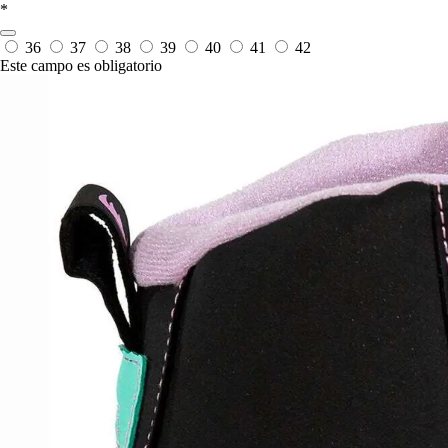
*
36
37
38
39
40
41
42
Este campo es obligatorio