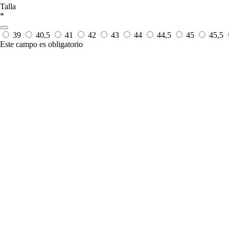
Talla
*
39
40,5
41
42
43
44
44,5
45
45,5
Este campo es obligatorio