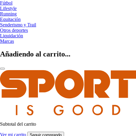
Fútbol
Lifestyle
Running
Equitación
Senderismo y Trail
Otros deportes
Liquidación
Marcas
Añadiendo al carrito...
Subtotal del carrito
Ver mi carrito
Seguir comprando