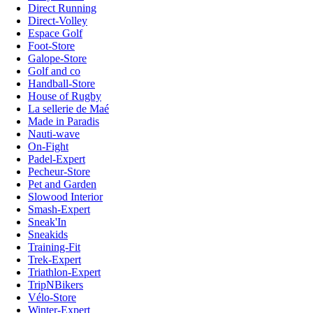
Direct Running
Direct-Volley
Espace Golf
Foot-Store
Galope-Store
Golf and co
Handball-Store
House of Rugby
La sellerie de Maé
Made in Paradis
Nauti-wave
On-Fight
Padel-Expert
Pecheur-Store
Pet and Garden
Slowood Interior
Smash-Expert
Sneak'In
Sneakids
Training-Fit
Trek-Expert
Triathlon-Expert
TripNBikers
Vélo-Store
Winter-Expert