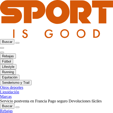
Buscar
Rebajas
Fútbol
Lifestyle
Running
Equitación
Senderismo y Trail
Otros deportes
Liquidación
Marcas
Servicio postventa en Francia
Pago seguro
Devoluciones fáciles
Buscar
Rebajas