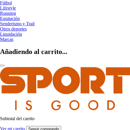
Fútbol
Lifestyle
Running
Equitación
Senderismo y Trail
Otros deportes
Liquidación
Marcas
Añadiendo al carrito...
Subtotal del carrito
Ver mi carrito
Seguir comprando