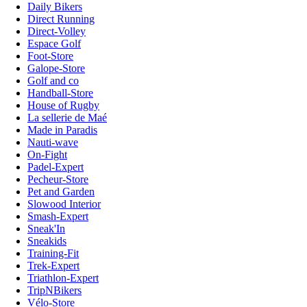
Daily Bikers
Direct Running
Direct-Volley
Espace Golf
Foot-Store
Galope-Store
Golf and co
Handball-Store
House of Rugby
La sellerie de Maé
Made in Paradis
Nauti-wave
On-Fight
Padel-Expert
Pecheur-Store
Pet and Garden
Slowood Interior
Smash-Expert
Sneak'In
Sneakids
Training-Fit
Trek-Expert
Triathlon-Expert
TripNBikers
Vélo-Store