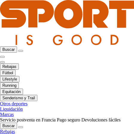
Buscar
Rebajas
Fútbol
Lifestyle
Running
Equitación
Senderismo y Trail
Otros deportes
Liquidación
Marcas
Servicio postventa en Francia
Pago seguro
Devoluciones fáciles
Buscar
Rebajas