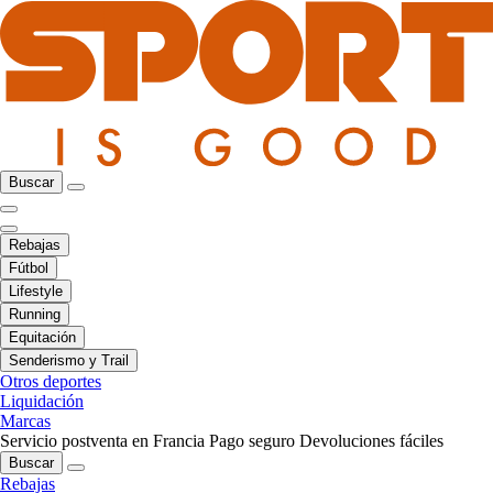
Buscar
Rebajas
Fútbol
Lifestyle
Running
Equitación
Senderismo y Trail
Otros deportes
Liquidación
Marcas
Servicio postventa en Francia
Pago seguro
Devoluciones fáciles
Buscar
Rebajas