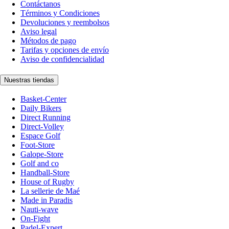
Contáctanos
Términos y Condiciones
Devoluciones y reembolsos
Aviso legal
Métodos de pago
Tarifas y opciones de envío
Aviso de confidencialidad
Nuestras tiendas
Basket-Center
Daily Bikers
Direct Running
Direct-Volley
Espace Golf
Foot-Store
Galope-Store
Golf and co
Handball-Store
House of Rugby
La sellerie de Maé
Made in Paradis
Nauti-wave
On-Fight
Padel-Expert