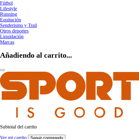
Fútbol
Lifestyle
Running
Equitación
Senderismo y Trail
Otros deportes
Liquidación
Marcas
Añadiendo al carrito...
Subtotal del carrito
Ver mi carrito
Seguir comprando