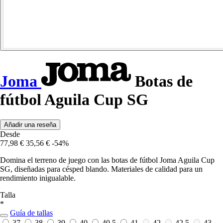
Joma
Botas de
fútbol Aguila Cup SG
Añadir una reseña
Desde
77,98 €
35,56 €
-54%
Domina el terreno de juego con las botas de fútbol Joma Aguila Cup
SG, diseñadas para césped blando. Materiales de calidad para un
rendimiento inigualable.
Talla
*
Guía de tallas
37
38
39
40
40,5
41
42
42,5
43