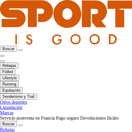
Buscar
Rebajas
Fútbol
Lifestyle
Running
Equitación
Senderismo y Trail
Otros deportes
Liquidación
Marcas
Servicio postventa en Francia
Pago seguro
Devoluciones fáciles
Buscar
Rebajas