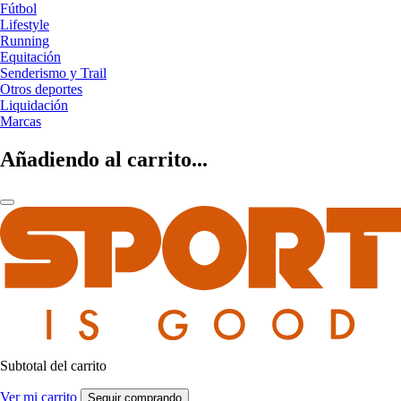
Fútbol
Lifestyle
Running
Equitación
Senderismo y Trail
Otros deportes
Liquidación
Marcas
Añadiendo al carrito...
Subtotal del carrito
Ver mi carrito
Seguir comprando