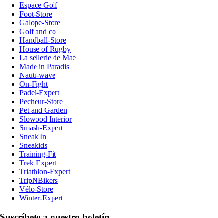
Espace Golf
Foot-Store
Galope-Store
Golf and co
Handball-Store
House of Rugby
La sellerie de Maé
Made in Paradis
Nauti-wave
On-Fight
Padel-Expert
Pecheur-Store
Pet and Garden
Slowood Interior
Smash-Expert
Sneak'In
Sneakids
Training-Fit
Trek-Expert
Triathlon-Expert
TripNBikers
Vélo-Store
Winter-Expert
Suscríbete a nuestro boletín