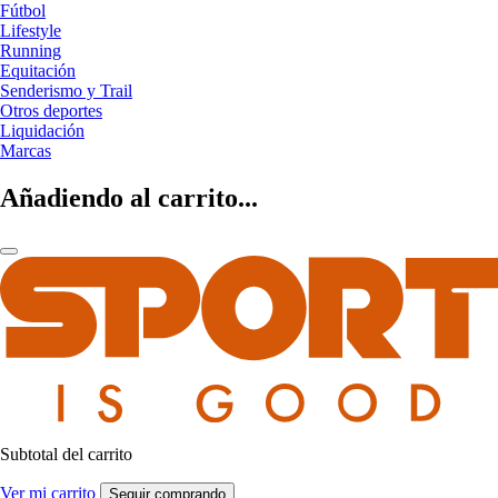
Fútbol
Lifestyle
Running
Equitación
Senderismo y Trail
Otros deportes
Liquidación
Marcas
Añadiendo al carrito...
Subtotal del carrito
Ver mi carrito
Seguir comprando