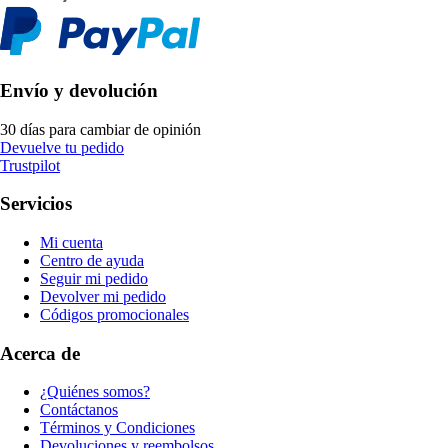
Envío y devolución
30 días para cambiar de opinión
Devuelve tu pedido
Trustpilot
Servicios
Mi cuenta
Centro de ayuda
Seguir mi pedido
Devolver mi pedido
Códigos promocionales
Acerca de
¿Quiénes somos?
Contáctanos
Términos y Condiciones
Devoluciones y reembolsos