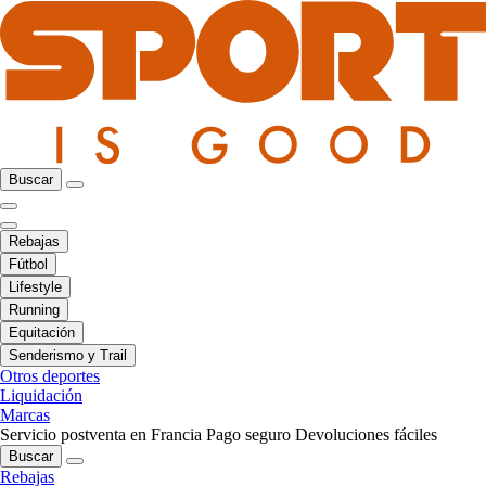
Buscar
Rebajas
Fútbol
Lifestyle
Running
Equitación
Senderismo y Trail
Otros deportes
Liquidación
Marcas
Servicio postventa en Francia
Pago seguro
Devoluciones fáciles
Buscar
Rebajas