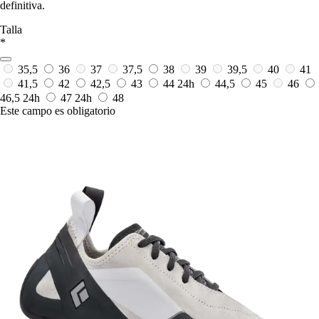
definitiva.
Talla
*
35,5
36
37
37,5
38
39
39,5
40
41
41,5
42
42,5
43
44
24h
44,5
45
46
46,5
24h
47
24h
48
Este campo es obligatorio