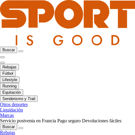
Buscar
Rebajas
Fútbol
Lifestyle
Running
Equitación
Senderismo y Trail
Otros deportes
Liquidación
Marcas
Servicio postventa en Francia
Pago seguro
Devoluciones fáciles
Buscar
Rebajas