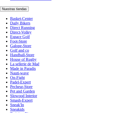
Nuestras tiendas
Basket-Center
Daily Bikers
Direct Running
Direct-Volley
Espace Golf
Foot-Store
Galope-Store
Golf and co
Handball-Store
House of Rugby
La sellerie de Maé
Made in Paradis
Nauti-wave
On-Fight
Padel-Expert
Pecheur-Store
Pet and Garden
Slowood Interior
Smash-Expert
Sneak'In
Sneakids