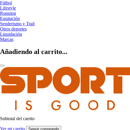
Fútbol
Lifestyle
Running
Equitación
Senderismo y Trail
Otros deportes
Liquidación
Marcas
Añadiendo al carrito...
Subtotal del carrito
Ver mi carrito
Seguir comprando