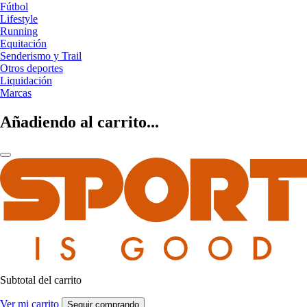
Fútbol
Lifestyle
Running
Equitación
Senderismo y Trail
Otros deportes
Liquidación
Marcas
Añadiendo al carrito...
Subtotal del carrito
Ver mi carrito
Seguir comprando