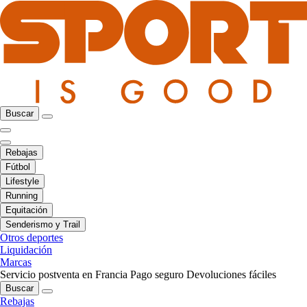
Buscar
Rebajas
Fútbol
Lifestyle
Running
Equitación
Senderismo y Trail
Otros deportes
Liquidación
Marcas
Servicio postventa en Francia
Pago seguro
Devoluciones fáciles
Buscar
Rebajas